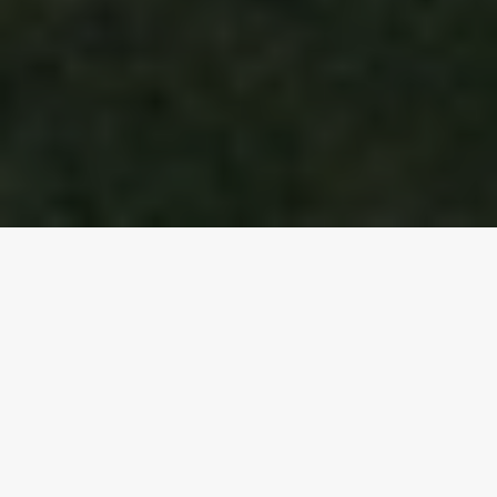
ПРОЕКТ БАНИ В СТИЛЕ ХАЙ-ТЕК
(ХАЙТЕК)
Задача: в рамках комплексного проектирования объекта,
включающее также ландшафтный дизайн участка, разработать
проект бани в стиле хай-тек (хайтек). Проект должен
поддерживать основную архитектуру дома в аналогичном стиле.